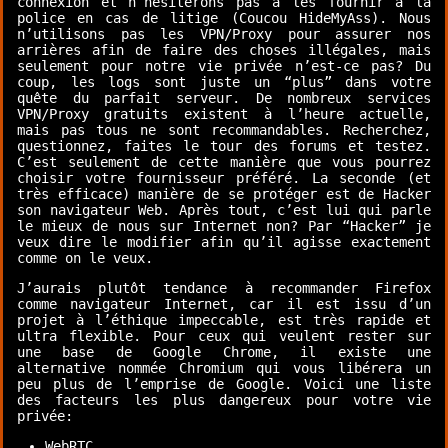
connexion et n’hésiterons pas à les fournir à la
police en cas de litige (Coucou HideMyAss). Nous
n’utilisons pas les VPN/Proxy pour assurer nos
arrières afin de faire des choses illégales, mais
seulement pour notre vie privée n’est-ce pas? Du
coup, les logs sont juste un “plus” dans votre
quête du parfait serveur. De nombreux services
VPN/Proxy gratuits existent à l’heure actuelle,
mais pas tous ne sont recommandables. Recherchez,
questionnez, faites le tour des forums et testez.
C’est seulement de cette manière que vous pourrez
choisir votre fournisseur préféré. La seconde (et
très efficace) manière de se protéger est de Hacker
son navigateur Web. Après tout, c’est lui qui parle
le mieux de nous sur Internet non? Par “Hacker” je
veux dire le modifier afin qu’il agisse exactement
comme on le veux.
J’aurais plutôt tendance à recommander Firefox
comme navigateur Internet, car il est issu d’un
projet à l’éthique impeccable, est très rapide et
ultra flexible. Pour ceux qui veulent rester sur
une base de Google Chrome, il existe une
alternative nommée Chromium qui vous libérera un
peu plus de l’emprise de Google. Voici une liste
des facteurs les plus dangereux pour votre vie
privée:
WebRTC